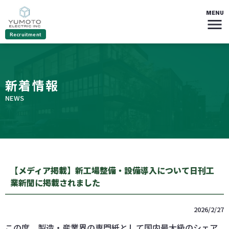
MENU
menu
Recruitment
新着情報
NEWS
【メディア掲載】新工場整備・設備導入について日刊工
業新聞に掲載されました
2026/2/27
この度、製造・産業界の専門紙として国内最大級のシェア