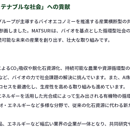
ステナブルな社会」への貢献
グループが主導するバイオエコノミーを推進する産業横断型の
に参画しました。MATSURIは、バイオを基点とした循環型社会
続可能な未来の産業を創り出す、壮大な取り組みです。
よるCO₂吸収や脱化石資源化、持続可能な農業や資源循環型
など、バイオの力で社会課題の解決に挑んでいます。また、AI
ロセスを最適化し、生産性を高める取り組みも進めています。
エネルギーを活用した光合成によって生み出される有機物の循
材・エネルギーなど多様な分野で、従来の化石資源に代わる新
品、エネルギーなど幅広い業界の企業が一体となり、共同研究