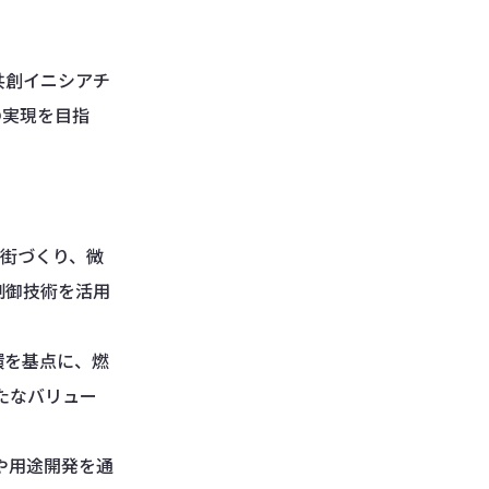
共創イニシアチ
の実現を目指
の街づくり、微
制御技術を活用
環を基点に、燃
たなバリュー
や用途開発を通